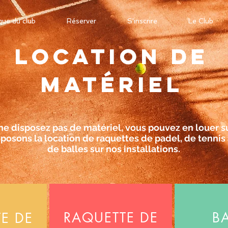
que du club
Réserver
S'inscrire
Le Club
Location de
matériel
ne disposez pas de matériel, vous pouvez en louer su
posons la location de raquettes de padel, de tennis 
de balles sur nos installations.
RAQUETTE DE
B
E DE