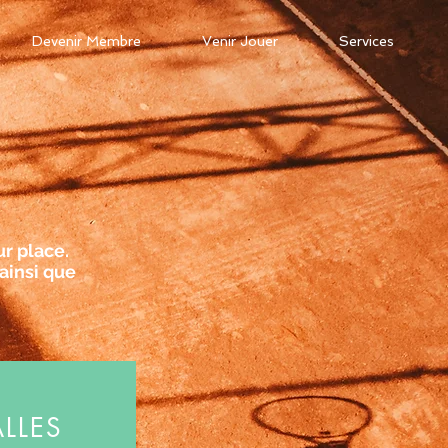
Devenir Membre
Venir Jouer
Services
r place.
ainsi que
ALLES