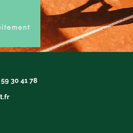
uitement
t
 59 30 41 78
t.fr