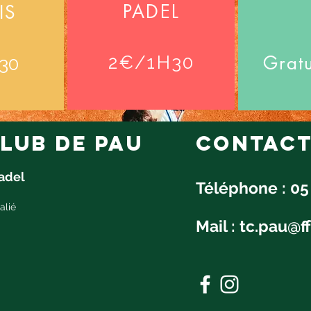
PADEL
IS
Grat
2€/1H30
30
lub de pau
Contac
Padel
Téléphone : 05
alié
Mail :
tc.pau@ff